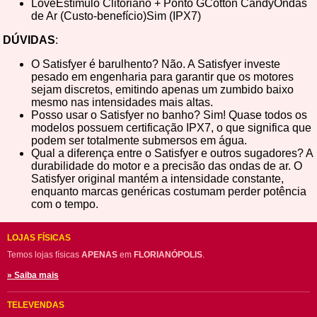
LoveEstímulo Clitoriano + Ponto GCotton CandyOndas
de Ar (Custo-benefício)Sim (IPX7)
DÚVIDAS
:
O Satisfyer é barulhento? Não. A Satisfyer investe
pesado em engenharia para garantir que os motores
sejam discretos, emitindo apenas um zumbido baixo
mesmo nas intensidades mais altas.
Posso usar o Satisfyer no banho? Sim! Quase todos os
modelos possuem certificação IPX7, o que significa que
podem ser totalmente submersos em água.
Qual a diferença entre o Satisfyer e outros sugadores? A
durabilidade do motor e a precisão das ondas de ar. O
Satisfyer original mantém a intensidade constante,
enquanto marcas genéricas costumam perder potência
com o tempo.
LOJAS FÍSICAS
Temos lojas físicas
APENAS
em
FLORIANÓPOLIS
.
» Saiba mais
TELEVENDAS