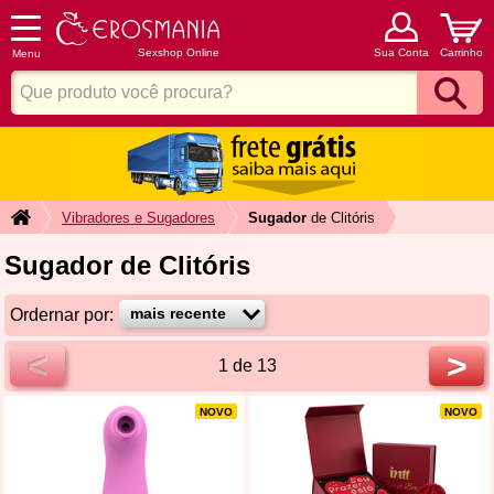
Sexshop Online
Sua Conta
Carrinho
Menu
Vibradores e Sugadores
Sugador
de Clitóris
Sugador de Clitóris
Ordernar por:
<
>
1 de 13
NOVO
NOVO