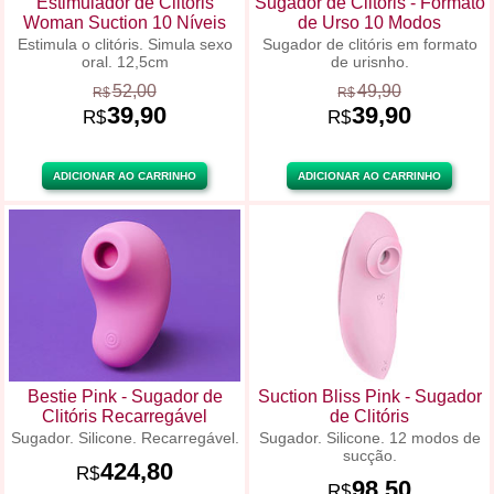
Estimulador de Clitóris
Sugador de Clitóris - Formato
Woman Suction 10 Níveis
de Urso 10 Modos
Estimula o clitóris. Simula sexo
Sugador de clitóris em formato
oral. 12,5cm
de urisnho.
52,00
49,90
R$
R$
39,90
39,90
R$
R$
ADICIONAR AO CARRINHO
ADICIONAR AO CARRINHO
Bestie Pink - Sugador de
Suction Bliss Pink - Sugador
Clitóris Recarregável
de Clitóris
Sugador. Silicone. Recarregável.
Sugador. Silicone. 12 modos de
sucção.
424,80
R$
98,50
R$