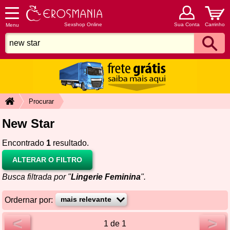
Sexshop Online
Sua Conta
Carrinho
Menu
Procurar
New Star
Encontrado
1
resultado.
ALTERAR O FILTRO
Busca filtrada por "
Lingerie Feminina
".
Ordernar por:
<
>
1 de 1