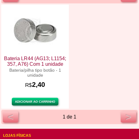
Bateria LR44 (AG13; L1154;
357, A76) Com 1 unidade
Bateria/pilha tipo botão - 1
unidade
2,40
R$
ADICIONAR AO CARRINHO
<
>
1 de 1
LOJAS FÍSICAS