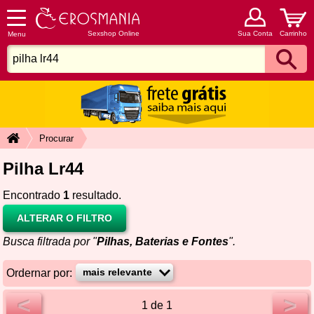
Sexshop Online
Sua Conta
Carrinho
Menu
Procurar
Pilha Lr44
Encontrado
1
resultado.
ALTERAR O FILTRO
Busca filtrada por "
Pilhas, Baterias e Fontes
".
Ordernar por:
<
>
1 de 1