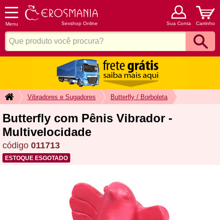
Sexshop Online
Sua Conta
Carrinho
Menu
Vibradores e Sugadores
Butterfly / Borboleta
Butterfly com Pênis Vibrador -
Multivelocidade
código
011713
ESTOQUE ESGOTADO