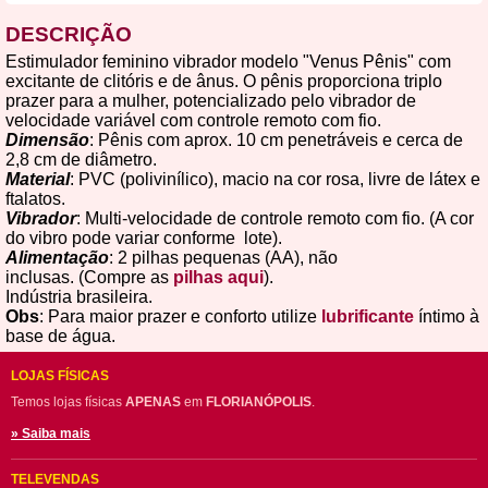
DESCRIÇÃO
Estimulador feminino vibrador modelo "Venus Pênis" com
excitante de clitóris e de ânus. O pênis proporciona triplo
prazer para a mulher, potencializado pelo vibrador de
velocidade variável com controle remoto com fio.
Dimensão
: Pênis com aprox. 10 cm penetráveis e cerca de
2,8 cm de diâmetro.
Material
: PVC (polivinílico), macio na cor rosa, livre de látex e
ftalatos.
Vibrador
: Multi-velocidade de controle remoto com fio. (A cor
do vibro pode variar conforme lote).
Alimentação
: 2 pilhas pequenas (AA), não
inclusas. (Compre as
pilhas aqui
).
Indústria brasileira.
Obs
: Para maior prazer e conforto utilize
lubrificante
íntimo à
base de água.
LOJAS FÍSICAS
Temos lojas físicas
APENAS
em
FLORIANÓPOLIS
.
» Saiba mais
TELEVENDAS