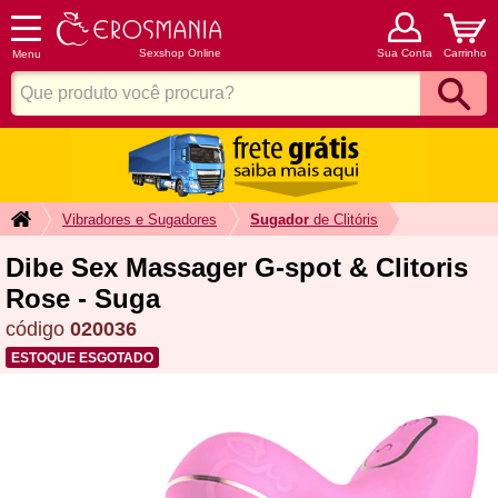
Sexshop Online
Sua Conta
Carrinho
Menu
Vibradores e Sugadores
Sugador
de Clitóris
Dibe Sex Massager G-spot & Clitoris
Rose - Suga
código
020036
ESTOQUE ESGOTADO