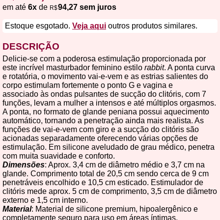
em até
6x
de
94,27 sem juros
R$
Estoque esgotado.
Veja aqui
outros produtos similares.
DESCRIÇÃO
Delicie-se com a poderosa estimulação proporcionada por
este incrível masturbador feminino estilo
rabbit
. A ponta curva
e rotatória, o movimento vai-e-vem e as estrias salientes do
corpo estimulam fortemente o ponto G e vagina e
associado às ondas pulsantes de sucção do clitóris, com 7
funções, levam a mulher a intensos e até múltiplos orgasmos.
A ponta, no formato de glande peniana possui aquecimento
automático, tornando a penetração ainda mais realista. As
funções de vai-e-vem com giro e a sucção do clitóris são
acionadas separadamente oferecendo várias opções de
estimulação. Em silicone aveludado de grau médico, penetra
com muita suavidade e conforto.
Dimensões
: Aprox. 3,4 cm de diâmetro médio e 3,7 cm na
glande. Comprimento total de 20,5 cm sendo cerca de 9 cm
penetráveis encolhido e 10,5 cm esticado. Estimulador de
clitóris mede aprox. 5 cm de comprimento, 3,5 cm de diâmetro
externo e 1,5 cm interno.
Material
: Material de silicone premium, hipoalergênico e
completamente seguro para uso em áreas íntimas.