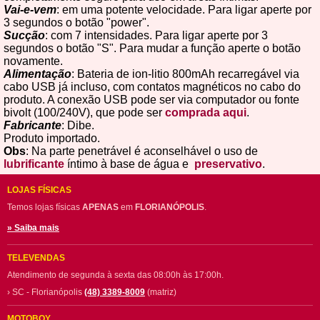
Vai-e-vem
: em uma potente velocidade. Para ligar aperte por
3 segundos o botão "power".
Sucção
: com 7 intensidades. Para ligar aperte por 3
segundos o botão "S". Para mudar a função aperte o botão
novamente.
Alimentação
: Bateria de ion-litio 800mAh recarregável via
cabo USB já incluso, com contatos magnéticos no cabo do
produto. A conexão USB pode ser via computador ou fonte
bivolt (100/240V), que pode ser
comprada aqui
.
Fabricante
: Dibe.
Produto importado.
Obs
: Na parte penetrável é aconselhável o uso de
lubrificante
íntimo à base de água e
preservativo
.
LOJAS FÍSICAS
Temos lojas físicas
APENAS
em
FLORIANÓPOLIS
.
» Saiba mais
TELEVENDAS
Atendimento de segunda à sexta das 08:00h às 17:00h.
› SC - Florianópolis
(48) 3389-8009
(matriz)
MOTOBOY