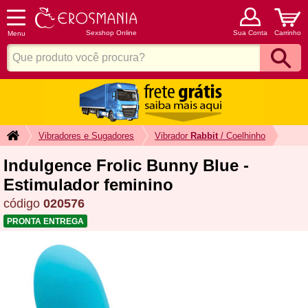
Sexshop Online
Sua Conta
Carrinho
Menu
Vibradores e Sugadores
Vibrador
Rabbit
/ Coelhinho
Indulgence Frolic Bunny Blue -
Estimulador feminino
código
020576
PRONTA ENTREGA