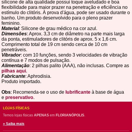
silicone de alta qualidade possui toque aveludado e boa
flexibilidade para maior prazer na penetração e eficiência no
estímulo do clitóris. À prova d'água, pode ser usado durante o
banho. Um produto desenvolvido para o pleno prazer
feminino.
Material
: Silicone de grau médico na cor azul.
Dimensões
: Aprox. 3,3 cm de diâmetro na parte mais larga
da ponta, estimuladores de clitóris de aprox. 5 x 1,6 cm.
Comprimento total de 19 cm sendo cerca de 10 cm
penetráveis.
Vibrador
: com 10 funções, sendo 3 velocidades de vibração
contínua e 7 modos de pulsação.
Alimentação
: 2 pilhas palito (AAA), não inclusas. Compre as
pilhas aqui
.
Fabricante
: Aphrodisia.
Produto importado.
Obs
: Recomenda-se o uso de
lubrificante
à base de água
e
preservativo
.
LOJAS FÍSICAS
Temos lojas físicas
APENAS
em
FLORIANÓPOLIS
.
» Saiba mais