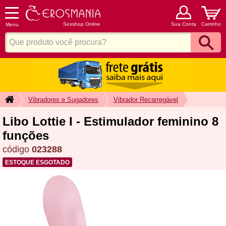
Sexshop Online
Sua Conta
Carrinho
Menu
Vibradores e Sugadores
Vibrador Recarregável
Libo Lottie I - Estimulador feminino 8
funções
código
023288
ESTOQUE ESGOTADO