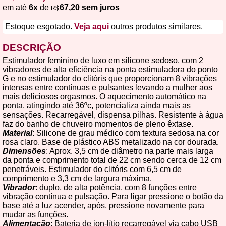
em até
6x
de
67,20 sem juros
R$
Estoque esgotado.
Veja aqui
outros produtos similares.
DESCRIÇÃO
Estimulador feminino de luxo em silicone sedoso, com 2
vibradores de alta eficiência na ponta estimuladora do ponto
G e no estimulador do clitóris que proporcionam 8 vibrações
intensas entre contínuas e pulsantes levando a mulher aos
mais deliciosos orgasmos. O aquecimento automático na
ponta, atingindo até 36ºc, potencializa ainda mais as
sensações. Recarregável, dispensa pilhas. Resistente à água
faz do banho de chuveiro momentos de pleno êxtase.
Material
: Silicone de grau médico com textura sedosa na cor
rosa claro. Base de plástico ABS metalizado na cor dourada.
Dimensões
: Aprox. 3,5 cm de diâmetro na parte mais larga
da ponta e comprimento total de 22 cm sendo cerca de 12 cm
penetráveis. Estimulador do clitóris com 6,5 cm de
comprimento e 3,3 cm de largura máxima.
Vibrador
: duplo, de alta potência, com 8 funções entre
vibração contínua e pulsação. Para ligar pressione o botão da
base até a luz acender, após, pressione novamente para
mudar as funções.
Alimentação
: Bateria de ion-lítio recarregável via cabo USB