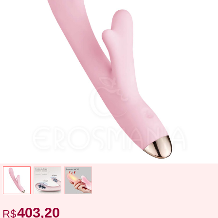
403,20
R$