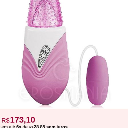
173,10
R$
em até
6x
de
28,85 sem juros
R$