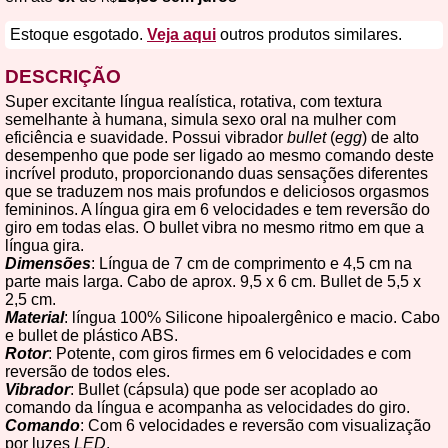
Estoque esgotado.
Veja aqui
outros produtos similares.
DESCRIÇÃO
Super excitante língua realística, rotativa, com textura
semelhante à humana, simula sexo oral na mulher com
eficiência e suavidade. Possui vibrador
bullet
(
egg
) de alto
desempenho que pode ser ligado ao mesmo comando deste
incrível produto, proporcionando duas sensações diferentes
que se traduzem nos mais profundos e deliciosos orgasmos
femininos. A língua gira em 6 velocidades e tem reversão do
giro em todas elas. O bullet vibra no mesmo ritmo em que a
língua gira.
Dimensões
: Língua de 7 cm de comprimento e 4,5 cm na
parte mais larga. Cabo de aprox. 9,5 x 6 cm. Bullet de 5,5 x
2,5 cm.
Material
: língua 100% Silicone hipoalergênico e macio. Cabo
e bullet de plástico ABS.
Rotor
: Potente, com giros firmes em 6 velocidades e com
reversão de todos eles.
Vibrador
: Bullet (cápsula) que pode ser acoplado ao
comando da língua e acompanha as velocidades do giro.
Comando
: Com 6 velocidades e reversão com visualização
por luzes
LED
.