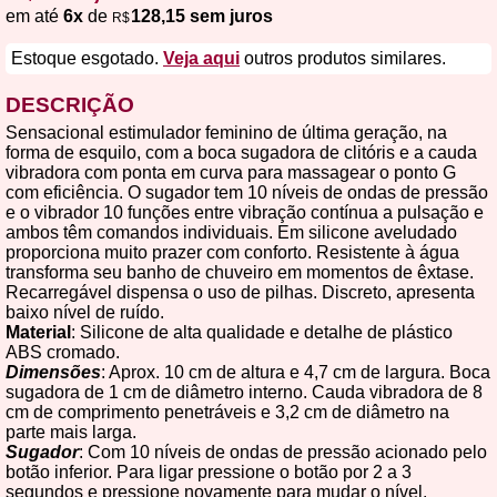
em até
6x
de
128,15 sem juros
R$
Estoque esgotado.
Veja aqui
outros produtos similares.
DESCRIÇÃO
Sensacional estimulador feminino de última geração, na
forma de esquilo, com a boca sugadora de clitóris e a cauda
vibradora com ponta em curva para massagear o ponto G
com eficiência. O sugador tem 10 níveis de ondas de pressão
e o vibrador 10 funções entre vibração contínua a pulsação e
ambos têm comandos individuais. Em silicone aveludado
proporciona muito prazer com conforto. Resistente à água
transforma seu banho de chuveiro em momentos de êxtase.
Recarregável dispensa o uso de pilhas. Discreto, apresenta
baixo nível de ruído.
Material
: Silicone de alta qualidade e detalhe de plástico
ABS cromado.
Dimensões
: Aprox. 10 cm de altura e 4,7 cm de largura. Boca
sugadora de 1 cm de diâmetro interno. Cauda vibradora de 8
cm de comprimento penetráveis e 3,2 cm de diâmetro na
parte mais larga.
Sugador
: Com 10 níveis de ondas de pressão acionado pelo
botão inferior. Para ligar pressione o botão por 2 a 3
segundos e pressione novamente para mudar o nível.