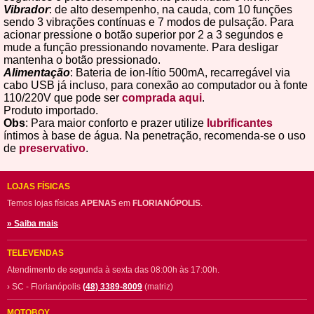
Vibrador
: de alto desempenho, na cauda, com 10 funções
sendo 3 vibrações contínuas e 7 modos de pulsação. Para
acionar pressione o botão superior por 2 a 3 segundos e
mude a função pressionando novamente. Para desligar
mantenha o botão pressionado.
Alimentação
: Bateria de ion-lítio 500mA, recarregável via
cabo USB já incluso, para conexão ao computador ou à fonte
110/220V que pode ser
comprada aqui
.
Produto importado.
Obs
: Para maior conforto e prazer utilize
lubrificantes
íntimos à base de água. Na penetração, recomenda-se o uso
de
preservativo
.
LOJAS FÍSICAS
Temos lojas físicas
APENAS
em
FLORIANÓPOLIS
.
» Saiba mais
TELEVENDAS
Atendimento de segunda à sexta das 08:00h às 17:00h.
› SC - Florianópolis
(48) 3389-8009
(matriz)
MOTOBOY