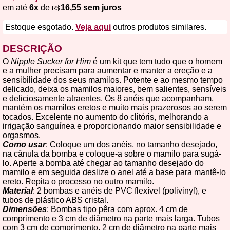
em até
6x
de
16,55 sem juros
R$
Estoque esgotado.
Veja aqui
outros produtos similares.
DESCRIÇÃO
O
Nipple Sucker for Him
é um kit que tem tudo que o homem
e a mulher precisam para aumentar e manter a ereção e a
sensibilidade dos seus mamilos. Potente e ao mesmo tempo
delicado, deixa os mamilos maiores, bem salientes, sensíveis
e deliciosamente atraentes. Os 8 anéis que acompanham,
mantém os mamilos eretos e muito mais prazerosos ao serem
tocados. Excelente no aumento do clitóris, melhorando a
irrigação sanguínea e proporcionando maior sensibilidade e
orgasmos.
Como usar
: Coloque um dos anéis, no tamanho desejado,
na cânula da bomba e coloque-a sobre o mamilo para sugá-
lo. Aperte a bomba até chegar ao tamanho desejado do
mamilo e em seguida deslize o anel até a base para mantê-lo
ereto. Repita o processo no outro mamilo.
Material
: 2 bombas e anéis de PVC flexível (polivinyl), e
tubos de plástico ABS cristal.
Dimensões
: Bombas tipo pêra com aprox. 4 cm de
comprimento e 3 cm de diâmetro na parte mais larga. Tubos
com 3 cm de comprimento, 2 cm de diâmetro na parte mais