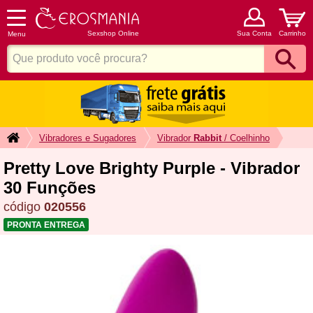
Sexshop Online
Sua Conta
Carrinho
Menu
Vibradores e Sugadores
Vibrador
Rabbit
/ Coelhinho
Pretty Love Brighty Purple - Vibrador
30 Funções
código
020556
PRONTA ENTREGA