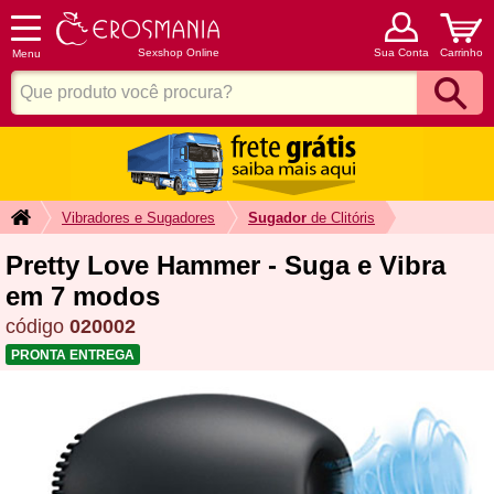
Sexshop Online
Sua Conta
Carrinho
Menu
Vibradores e Sugadores
Sugador
de Clitóris
Pretty Love Hammer - Suga e Vibra
em 7 modos
código
020002
PRONTA ENTREGA