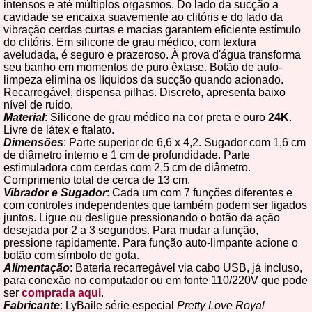
intensos e até múltiplos orgasmos. Do lado da sucção a
cavidade se encaixa suavemente ao clitóris e do lado da
vibração cerdas curtas e macias garantem eficiente estímulo
do clitóris. Em silicone de grau médico, com textura
aveludada, é seguro e prazeroso. À prova d'água transforma
seu banho em momentos de puro êxtase. Botão de auto-
limpeza elimina os líquidos da sucção quando acionado.
Recarregável, dispensa pilhas. Discreto, apresenta baixo
nível de ruído.
Material
: Silicone de grau médico na cor preta e ouro
24K
.
Livre de látex e ftalato.
Dimensões
: Parte superior de 6,6 x 4,2. Sugador com 1,6 cm
de diâmetro interno e 1 cm de profundidade. Parte
estimuladora com cerdas com 2,5 cm de diâmetro.
Comprimento total de cerca de 13 cm.
Vibrador e Sugador
: Cada um com 7 funções diferentes e
com controles independentes que também podem ser ligados
juntos. Ligue ou desligue pressionando o botão da ação
desejada por 2 a 3 segundos. Para mudar a função,
pressione rapidamente. Para função auto-limpante acione o
botão com símbolo de gota.
Alimentação
: Bateria recarregável via cabo USB, já incluso,
para conexão no computador ou em fonte 110/220V que pode
ser
comprada aqui
.
Fabricante
: LyBaile série especial
Pretty Love Royal