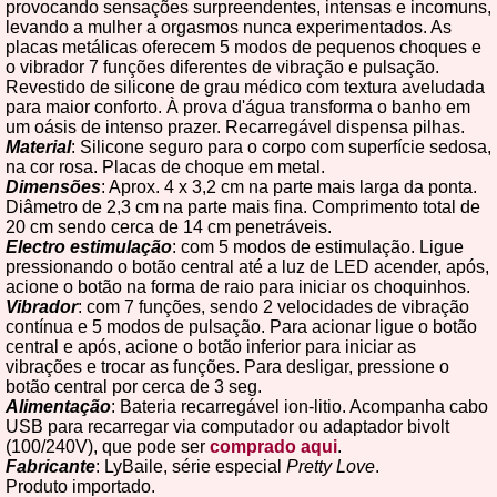
provocando sensações surpreendentes, intensas e incomuns,
levando a mulher a orgasmos nunca experimentados. As
placas metálicas oferecem 5 modos de pequenos choques e
o vibrador 7 funções diferentes de vibração e pulsação.
Revestido de silicone de grau médico com textura aveludada
para maior conforto. À prova d'água transforma o banho em
um oásis de intenso prazer. Recarregável dispensa pilhas.
Material
: Silicone seguro para o corpo com superfície sedosa,
na cor rosa. Placas de choque em metal.
Dimensões
: Aprox. 4 x 3,2 cm na parte mais larga da ponta.
Diâmetro de 2,3 cm na parte mais fina. Comprimento total de
20 cm sendo cerca de 14 cm penetráveis.
Electro estimulação
: com 5 modos de estimulação. Ligue
pressionando o botão central até a luz de LED acender, após,
acione o botão na forma de raio para iniciar os choquinhos.
Vibrador
: com 7 funções, sendo 2 velocidades de vibração
contínua e 5 modos de pulsação. Para acionar ligue o botão
central e após, acione o botão inferior para iniciar as
vibrações e trocar as funções. Para desligar, pressione o
botão central por cerca de 3 seg.
Alimentação
: Bateria recarregável ion-litio. Acompanha cabo
USB para recarregar via computador ou adaptador bivolt
(100/240V), que pode ser
comprado aqui
.
Fabricante
: LyBaile, série especial
Pretty Love
.
Produto importado.