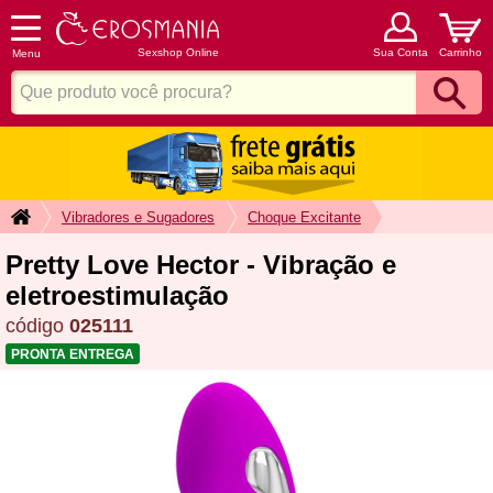
Sexshop Online
Sua Conta
Carrinho
Menu
Vibradores e Sugadores
Choque Excitante
Pretty Love Hector - Vibração e
eletroestimulação
código
025111
PRONTA ENTREGA