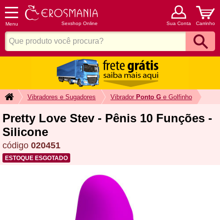
Sexshop Online
Sua Conta
Carrinho
Menu
Vibradores e Sugadores
Vibrador
Ponto G
e Golfinho
Pretty Love Stev - Pênis 10 Funções -
Silicone
código
020451
ESTOQUE ESGOTADO