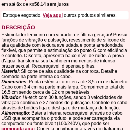
em até
6x
de
56,14 sem juros
R$
Estoque esgotado.
Veja aqui
outros produtos similares.
DESCRIÇÃO
Estimulador feminino com vibrador de última geração! Possui
funções de vibração e pulsação, revestimento de silicone de
alta qualidade com textura aveludada e ponta arredondada
flexível, que permite a estimulação do ponto G com eficiência
e conforto. Discreto, apresenta baixo nível de ruído. À prova
d'água, transforma seu banho em momentos de intenso
prazer sexual. Recarregável, dispensa pilhas.
Material
: Silicone de alta qualidade na cor roxa. Detalhe
cromado na parte interna do cabo.
Dimensões
: Ponta esférica com cerca de 3,5 cm de diâmetro.
Cabo com 3,4 cm na parte mais larga. Comprimento total de
16,5 cm sendo cerca de 12 cm penetráveis.
Vibrador
:
Hi-tech
com 30 funções, sendo 3 velocidades de
vibração contínua e 27 modos de pulsação. Controle no cabo
através de botões liga e desliga e de mudança de função.
Alimentação
: Bateria interna recarregável através do cabo
USB que acompanha o produto, e pode ser carregada via
computador ou fonte bivolt (100/240V), que pode ser
comprada aqui
. Conecta no vibrador através do diafragma