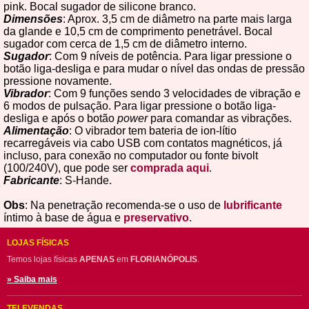
pink. Bocal sugador de silicone branco.
Dimensões
: Aprox. 3,5 cm de diâmetro na parte mais larga
da glande e 10,5 cm de comprimento penetrável. Bocal
sugador com cerca de 1,5 cm de diâmetro interno.
Sugador
: Com 9 níveis de potência. Para ligar pressione o
botão liga-desliga e para mudar o nível das ondas de pressão
pressione novamente.
Vibrador
: Com 9 funções sendo 3 velocidades de vibração e
6 modos de pulsação. Para ligar pressione o botão liga-
desliga e após o botão
power
para comandar as vibrações.
Alimentação
: O vibrador tem bateria de ion-lítio
recarregáveis via cabo USB com contatos magnéticos, já
incluso, para conexão no computador ou fonte bivolt
(100/240V), que pode ser
comprada aqui
.
Fabricante
: S-Hande.
Obs
: Na penetração recomenda-se o uso de
lubrificante
íntimo à base de água e
preservativo
.
LOJAS FÍSICAS
Temos lojas físicas
APENAS
em
FLORIANÓPOLIS
.
» Saiba mais
TELEVENDAS