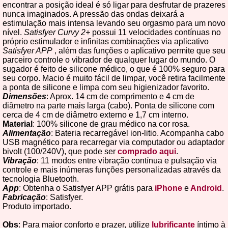
encontrar a posição ideal é só ligar para desfrutar de prazeres
nunca imaginados. A pressão das ondas deixará a
estimulação mais intensa levando seu orgasmo para um novo
nível.
Satisfyer Curvy 2+
possui 11 velocidades contínuas no
próprio estimulador e infinitas combinações via aplicativo
Satisfyer APP
, além das funções o aplicativo permite que seu
parceiro controle o vibrador de qualquer lugar do mundo. O
sugador é feito de silicone médico, o que é 100% seguro para
seu corpo. Macio é muito fácil de limpar, você retira facilmente
a ponta de silicone e limpa com seu higienizador favorito.
Dimensões
: Aprox. 14 cm de comprimento e 4 cm de
diâmetro na parte mais larga (cabo). Ponta de silicone com
cerca de 4 cm de diâmetro externo e 1,7 cm interno.
Material
: 100% silicone de grau médico na cor rosa.
Alimentação
: Bateria recarregável ion-litio. Acompanha cabo
USB magnético para recarregar via computador ou adaptador
bivolt (100/240V), que pode ser
comprado aqui
.
Vibração
: 11 modos entre vibração contínua e pulsação via
controle e mais inúmeras funções personalizadas através da
tecnologia Bluetooth.
App
: Obtenha o Satisfyer APP grátis para
iPhone
e
Android
.
Fabricação
: Satisfyer.
Produto importado.
Obs
: Para maior conforto e prazer, utilize
lubrificante
íntimo à