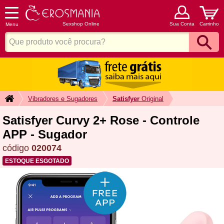
Sexshop Online
Sua Conta
Carrinho
Menu
Vibradores e Sugadores
Satisfyer
Original
Satisfyer Curvy 2+ Rose - Controle
APP - Sugador
código
020074
ESTOQUE ESGOTADO