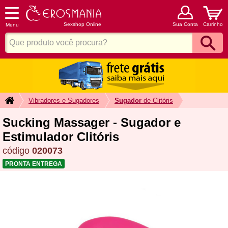
Sexshop Online
Sua Conta
Carrinho
Menu
Vibradores e Sugadores
Sugador
de Clitóris
Sucking Massager - Sugador e
Estimulador Clitóris
código
020073
PRONTA ENTREGA