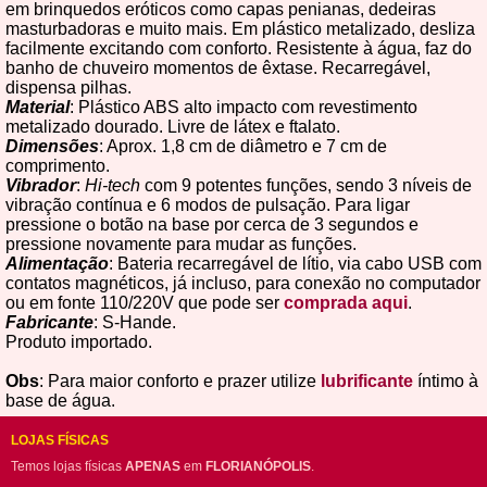
em brinquedos eróticos como capas penianas, dedeiras
masturbadoras e muito mais. Em plástico metalizado, desliza
facilmente excitando com conforto. Resistente à água, faz do
banho de chuveiro momentos de êxtase. Recarregável,
dispensa pilhas.
Material
: Plástico ABS alto impacto com revestimento
metalizado dourado. Livre de látex e ftalato.
Dimensões
: Aprox. 1,8 cm de diâmetro e 7 cm de
comprimento.
Vibrador
:
Hi-tech
com 9 potentes funções, sendo 3 níveis de
vibração contínua e 6 modos de pulsação. Para ligar
pressione o botão na base por cerca de 3 segundos e
pressione novamente para mudar as funções.
Alimentação
: Bateria recarregável de lítio, via cabo USB com
contatos magnéticos, já incluso, para conexão no computador
ou em fonte 110/220V que pode ser
comprada aqui
.
Fabricante
: S-Hande.
Produto importado.
Obs
: Para maior conforto e prazer utilize
lubrificante
íntimo à
base de água.
LOJAS FÍSICAS
Temos lojas físicas
APENAS
em
FLORIANÓPOLIS
.