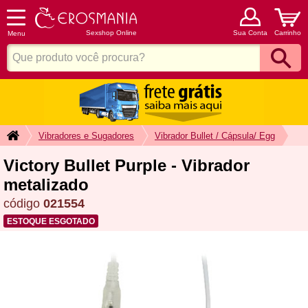
Sexshop Online
Sua Conta
Carrinho
Menu
Vibradores e Sugadores
Vibrador Bullet / Cápsula/ Egg
Victory Bullet Purple - Vibrador
metalizado
código
021554
ESTOQUE ESGOTADO