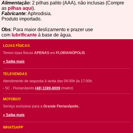
Alimentação
: 2 pilhas palito (AAA), não inclusas (Compre
as
pilhas aqui
).
Fabricante
: Aphrodisia.
Produto importado.
Obs
: Para maior deslizamento e prazer use
com
lubrificante
à base de água.
LOJAS FÍSICAS
Temos lojas físicas
APENAS
em
FLORIANÓPOLIS
.
» Saiba mais
TELEVENDAS
Atendimento de segunda à sexta das 08:00h às 17:00h.
› SC - Florianópolis
(48) 3389-8009
(matriz)
MOTOBOY
Serviço exclusivo para a
Grande Florianópolis.
» Saiba mais
WHATSAPP