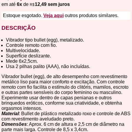
em até
6x
de
12,49 sem juros
R$
Estoque esgotado.
Veja aqui
outros produtos similares.
DESCRIÇÃO
Vibrador tipo bullet (egg), metalizado.
Controle remoto com fio.
Multivelocidade.
Superfície deslizante.
Mede 6x2,5cm.
Usa 2 pilhas palito (AAA), não incluídas.
Vibrador bullet (egg), de alto desempenho com revestimento
metálico liso para maior conforto e excitação. Com controle
remoto com fio facilita o estímulo do clitóris, mamilos, escroto
e outras partes sensíveis do corpo feminino ou masculino.
Experimente usar dentro de capas penianas e outros
brinquedos eróticos, conforme sua criatividade, e obtenha
orgasmos intensos.
Material
: Bullet de plástico metalizado roxo e controle de ABS
com revestimento aveludado preto.
Dimensões
: Aprox. 6 cm de altura e 2,5 cm de diâmetro na
parte mais larga. Controle de 8,5 x 3,4cm.