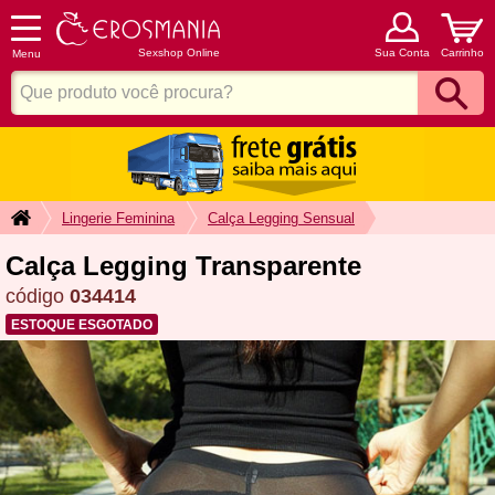
Sexshop Online
Sua Conta
Carrinho
Menu
Lingerie Feminina
Calça Legging Sensual
Calça Legging Transparente
código
034414
ESTOQUE ESGOTADO