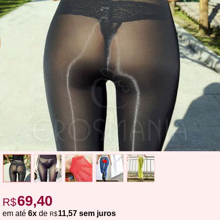
69,40
R$
em até
6x
de
11,57 sem juros
R$