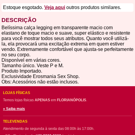
Estoque esgotado.
Veja aqui
outros produtos similares.
DESCRIÇÃO
Belíssima calça legging em transparente macio com
elastano de toque macio e suave, super elástico e resistente
para você mostrar todos seus atributos. Quanto você utilizá-
la, ela provocará uma excitação extrema em quem estiver
vendo. Extremamente confortável que ajusta-se perfeitamente
no seu corpo.
Disponível em várias cores.
Tamanho único. Veste P e M.
Produto Importado.
Exclusividade Erosmania Sex Shop.
Obs: Acessórios não estão inclusos.
LOJAS FÍSICAS
Temos lojas físicas
APENAS
em
FLORIANÓPOLIS
.
» Saiba mais
TELEVENDAS
Atendimento de segunda à sexta das 08:00h às 17:00h.