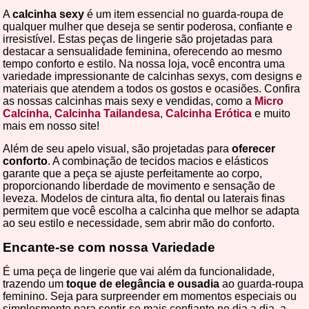
A
calcinha sexy
é um item essencial no guarda-roupa de
qualquer mulher que deseja se sentir poderosa, confiante e
irresistível. Estas peças de lingerie são projetadas para
destacar a sensualidade feminina, oferecendo ao mesmo
tempo conforto e estilo. Na nossa loja, você encontra uma
variedade impressionante de calcinhas sexys, com designs e
materiais que atendem a todos os gostos e ocasiões. Confira
as nossas calcinhas mais sexy e vendidas, como a
Micro
Calcinha
,
Calcinha Tailandesa
,
Calcinha Erótica
e muito
mais em nosso site!
Além de seu apelo visual, são projetadas para
oferecer
conforto
. A combinação de tecidos macios e elásticos
garante que a peça se ajuste perfeitamente ao corpo,
proporcionando liberdade de movimento e sensação de
leveza. Modelos de cintura alta, fio dental ou laterais finas
permitem que você escolha a calcinha que melhor se adapta
ao seu estilo e necessidade, sem abrir mão do conforto.
Encante-se com nossa Variedade
É uma peça de lingerie que vai além da funcionalidade,
trazendo um
toque de elegância e ousadia
ao guarda-roupa
feminino. Seja para surpreender em momentos especiais ou
simplesmente para sentir-se mais confiante no dia a dia, a