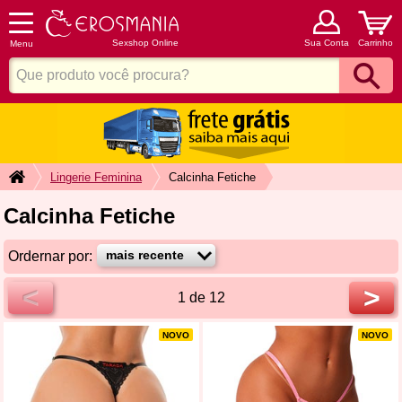
Sexshop Online
Sua Conta
Carrinho
Menu
Lingerie Feminina
Calcinha Fetiche
Calcinha Fetiche
Ordernar por:
<
>
1 de 12
NOVO
NOVO