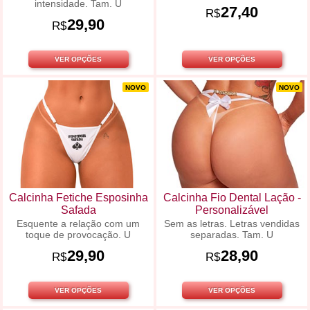
intensidade. Tam. U
27,40
R$
29,90
R$
VER OPÇÕES
VER OPÇÕES
NOVO
NOVO
Calcinha Fetiche Esposinha
Calcinha Fio Dental Lação -
Safada
Personalizável
Esquente a relação com um
Sem as letras. Letras vendidas
toque de provocação. U
separadas. Tam. U
29,90
28,90
R$
R$
VER OPÇÕES
VER OPÇÕES