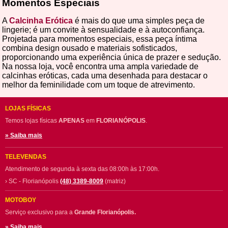
Momentos Especiais
A
Calcinha Erótica
é mais do que uma simples peça de
lingerie; é um convite à sensualidade e à autoconfiança.
Projetada para momentos especiais, essa peça íntima
combina design ousado e materiais sofisticados,
proporcionando uma experiência única de prazer e sedução.
Na nossa loja, você encontra uma ampla variedade de
calcinhas eróticas, cada uma desenhada para destacar o
melhor da feminilidade com um toque de atrevimento.
LOJAS FÍSICAS
Temos lojas físicas
APENAS
em
FLORIANÓPOLIS
.
» Saiba mais
TELEVENDAS
Atendimento de segunda à sexta das 08:00h às 17:00h.
› SC - Florianópolis
(48) 3389-8009
(matriz)
MOTOBOY
Serviço exclusivo para a
Grande Florianópolis.
» Saiba mais