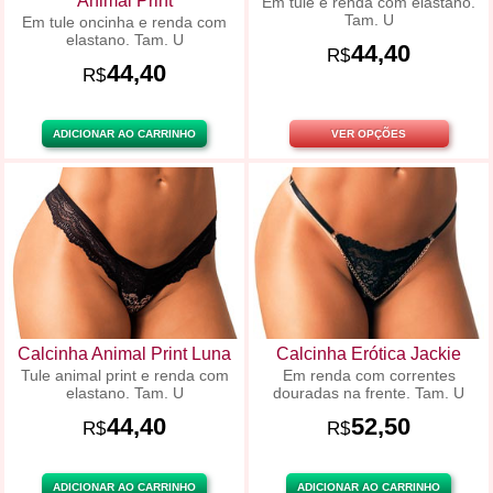
Animal Print
Em tule e renda com elastano.
Tam. U
Em tule oncinha e renda com
elastano. Tam. U
44,40
R$
44,40
R$
ADICIONAR AO CARRINHO
VER OPÇÕES
Calcinha Animal Print Luna
Calcinha Erótica Jackie
Tule animal print e renda com
Em renda com correntes
elastano. Tam. U
douradas na frente. Tam. U
44,40
52,50
R$
R$
ADICIONAR AO CARRINHO
ADICIONAR AO CARRINHO