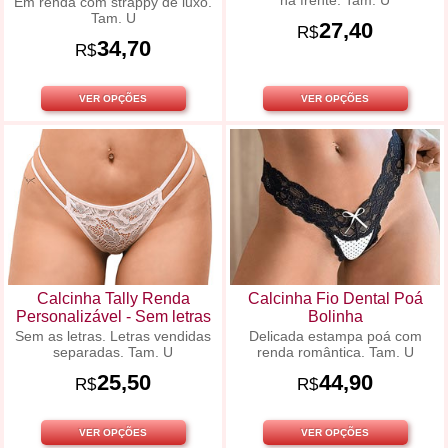
na frente. Tam. U
Em renda com strappy de luxo.
Tam. U
27,40
R$
34,70
R$
VER OPÇÕES
VER OPÇÕES
Calcinha Tally Renda
Calcinha Fio Dental Poá
Personalizável - Sem letras
Bolinha
Sem as letras. Letras vendidas
Delicada estampa poá com
separadas. Tam. U
renda romântica. Tam. U
25,50
44,90
R$
R$
VER OPÇÕES
VER OPÇÕES