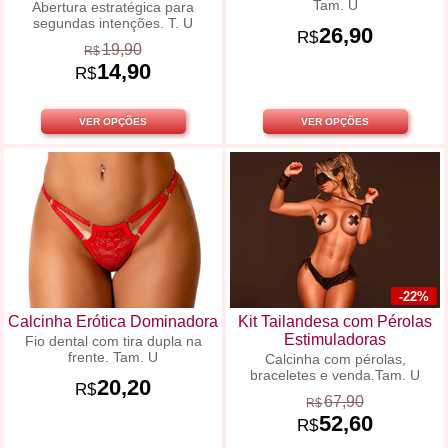
Tam. U
Abertura estratégica para
segundas intenções. T. U
26,90
R$
19,90
R$
14,90
R$
VER OPÇÕES
VER OPÇÕES
-22%
Calcinha Erótica Dominadora
Kit Tailandesa com Pérolas
Estimuladoras
Fio dental com tira dupla na
frente. Tam. U
Calcinha com pérolas,
braceletes e venda.Tam. U
20,20
R$
67,90
R$
52,60
R$