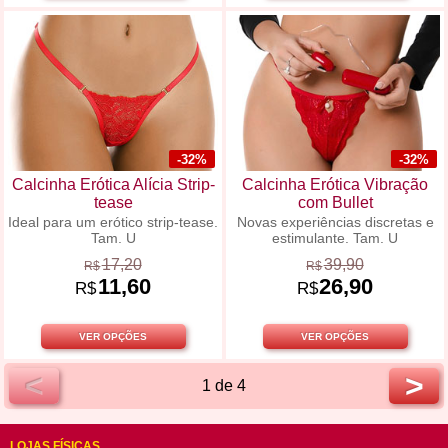
-32%
-32%
Calcinha Erótica Alícia Strip-
Calcinha Erótica Vibração
tease
com Bullet
Ideal para um erótico strip-tease.
Novas experiências discretas e
Tam. U
estimulante. Tam. U
17,20
39,90
R$
R$
11,60
26,90
R$
R$
VER OPÇÕES
VER OPÇÕES
<
>
1 de 4
LOJAS FÍSICAS