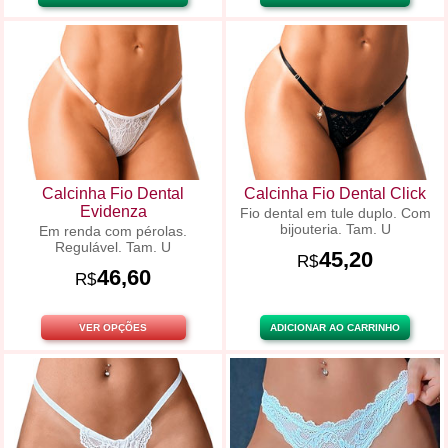
Calcinha Fio Dental
Calcinha Fio Dental Click
Evidenza
Fio dental em tule duplo. Com
bijouteria. Tam. U
Em renda com pérolas.
Regulável. Tam. U
45,20
R$
46,60
R$
VER OPÇÕES
ADICIONAR AO CARRINHO