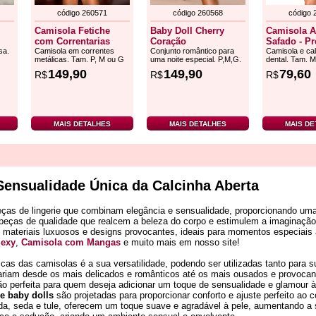
código 260571
código 260568
código 
Camisola Fetiche
Baby Doll Cherry
Camisola 
com Correntarias
Coração
Safado - Pr
sa.
Camisola em correntes
Conjunto romântico para
Camisola e cal
metálicas. Tam. P, M ou G
uma noite especial. P,M,G.
dental. Tam. M
149,90
149,90
79,60
R$
R$
R$
MAIS DETALHES
MAIS DETALHES
MAIS DE
Sensualidade Única da Calcinha Aberta
ças de lingerie que combinam elegância e sensualidade, proporcionando uma 
 peças de qualidade que realcem a beleza do corpo e estimulem a imaginação
materiais luxuosos e designs provocantes, ideais para momentos especiais 
Sexy
,
Camisola com Mangas
e muito mais em nosso site!
cas das camisolas é a sua versatilidade, podendo ser utilizadas tanto para 
iam desde os mais delicados e românticos até os mais ousados e provocantes
o perfeita para quem deseja adicionar um toque de sensualidade e glamour à
 e baby dolls
são projetadas para proporcionar conforto e ajuste perfeito ao 
da, seda e tule, oferecem um toque suave e agradável à pele, aumentando a 