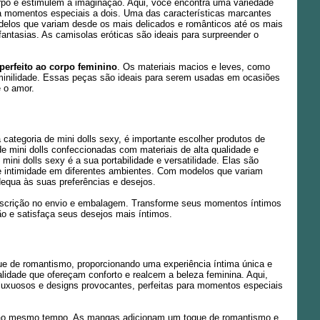
orpo e estimulem a imaginação. Aqui, você encontra uma variedade
ra momentos especiais a dois. Uma das características marcantes
delos que variam desde os mais delicados e românticos até os mais
fantasias. As camisolas eróticas são ideais para surpreender o
 perfeito ao corpo feminino
. Os materiais macios e leves, como
minilidade. Essas peças são ideais para serem usadas em ocasiões
 o amor.
categoria de mini dolls sexy, é importante escolher produtos de
 mini dolls confeccionadas com materiais de alta qualidade e
ini dolls sexy é a sua portabilidade e versatilidade. Elas são
de intimidade em diferentes ambientes. Com modelos que variam
dequa às suas preferências e desejos.
 discrição no envio e embalagem. Transforme seus momentos íntimos
o e satisfaça seus desejos mais íntimos.
ue de romantismo, proporcionando uma experiência íntima única e
lidade que ofereçam conforto e realcem a beleza feminina. Aqui,
uxuosos e designs provocantes, perfeitas para momentos especiais
al ao mesmo tempo. As mangas adicionam um toque de romantismo e