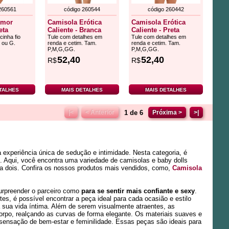
260561
código 260544
código 260442
Amor
Camisola Erótica
Camisola Erótica
eta
Caliente - Branca
Caliente - Preta
cinha fio
Tule com detalhes em
Tule com detalhes em
 ou G.
renda e cetim. Tam.
renda e cetim. Tam.
P,M,G,GG.
P,M,G,GG.
52,40
52,40
R$
R$
TALHES
MAIS DETALHES
MAIS DETALHES
1 de 6
|<
< Anterior
Próxima >
>|
experiência única de sedução e intimidade. Nesta categoria, é
. Aqui, você encontra uma variedade de camisolas e baby dolls
a dois. Confira os nossos produtos mais vendidos, como,
Camisola
surpreender o parceiro como
para se sentir mais confiante e sexy
.
, é possível encontrar a peça ideal para cada ocasião e estilo
 sua vida íntima. Além de serem visualmente atraentes, as
corpo, realçando as curvas de forma elegante. Os materiais suaves e
sensação de bem-estar e feminilidade. Essas peças são ideais para