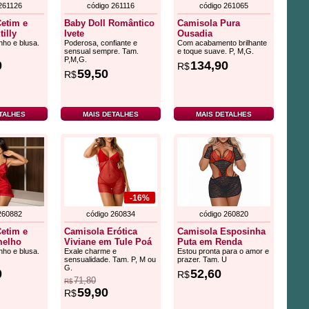
261126
código 261116
código 261065
Cetim e
Baby Doll Romântico
Camisola Pura
tilly
Ivete
Ousadia
inho e blusa.
Poderosa, confiante e
Com acabamento brilhante
sensual sempre. Tam.
e toque suave. P, M,G.
P,M,G.
0
134,90
R$
59,50
R$
TALHES
MAIS DETALHES
MAIS DETALHES
-16%
260882
código 260834
código 260820
Cetim e
Camisola Erótica
Camisola Esposinha
melho
Viviane em Tule Poá
Puta em Renda
inho e blusa.
Exale charme e
Estou pronta para o amor e
sensualidade. Tam. P, M ou
prazer. Tam. U
G.
0
52,60
R$
71,80
R$
59,90
R$