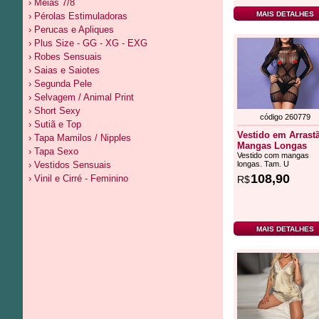
› Meias 7/8
MAIS DETALHES
› Pérolas Estimuladoras
› Perucas e Apliques
› Plus Size - GG - XG - EXG
› Robes Sensuais
› Saias e Saiotes
› Segunda Pele
› Selvagem / Animal Print
› Short Sexy
código 260779
› Sutiã e Top
Vestido em Arrast
› Tapa Mamilos / Nipples
Mangas Longas
› Tapa Sexo
Vestido com mangas
› Vestidos Sensuais
longas. Tam. U
108,90
› Vinil e Cirré - Feminino
R$
MAIS DETALHES