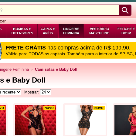
zer
S
BOMBAS E
CAPAS E
LINGERIE
VESTUÁRIO
FETICHE E
EXTENSORES
ANÉIS
FEMININA
MASCULINO
BDSM
FRETE GRÁTIS
nas compras acima de R$ 199,90.
Válido para TODAS as capitais. Também para o interior de SP, SC,
ingerie Feminina
›
Camisolas e Baby Doll
s e Baby Doll
Mostrar:
VO
NOVO
NOVO