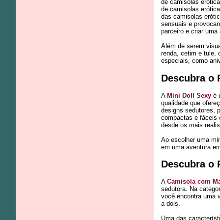
de camisolas erótic
de camisolas erótic
das camisolas eróti
sensuais e provocant
parceiro e criar um
Além de serem visua
renda, cetim e tule
especiais, como ani
Descubra o 
A
Mini Doll Sexy
é u
qualidade que ofere
designs sedutores, p
compactas e fáceis 
desde os mais realis
Ao escolher uma min
em uma aventura emo
Descubra o 
A
Camisola com M
sedutora. Na catego
você encontra uma v
a dois.
Uma das característ