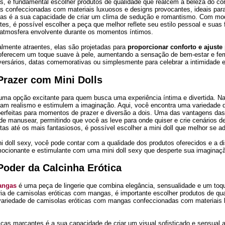
as, é fundamental escolher produtos de qualidade que realcem a beleza do c
as confeccionadas com materiais luxuosos e designs provocantes, ideais pa
cas é a sua capacidade de criar um clima de sedução e romantismo. Com mo
es, é possível escolher a peça que melhor reflete seu estilo pessoal e suas 
a atmosfera envolvente durante os momentos íntimos.
lmente atraentes, elas são projetadas para
proporcionar conforto e ajuste
, oferecem um toque suave à pele, aumentando a sensação de bem-estar e fe
versários, datas comemorativas ou simplesmente para celebrar a intimidade e
Prazer com Mini Dolls
ma opção excitante para quem busca uma experiência íntima e divertida. Na 
çam realismo e estimulem a imaginação. Aqui, você encontra uma variedade de
erfeitas para momentos de prazer e diversão a dois. Uma das vantagens das m
de manusear, permitindo que você as leve para onde quiser e crie cenários 
tas até os mais fantasiosos, é possível escolher a mini doll que melhor se a
i doll sexy, você pode contar com a qualidade dos produtos oferecidos e a
cionante e estimulante com uma mini doll sexy que desperte sua imaginaçã
Poder da Calcinha Erótica
angas
é uma peça de lingerie que combina elegância, sensualidade e um toq
ria de camisolas eróticas com mangas, é importante escolher produtos de qua
ariedade de camisolas eróticas com mangas confeccionadas com materiais l
icas marcantes é a sua capacidade de criar um visual sofisticado e sensu