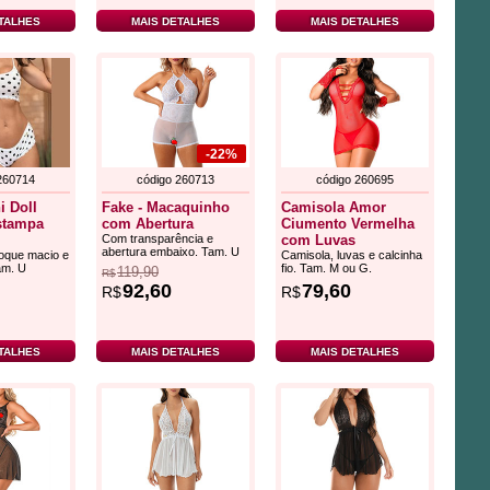
TALHES
MAIS DETALHES
MAIS DETALHES
-22%
260714
código 260713
código 260695
i Doll
Fake - Macaquinho
Camisola Amor
stampa
com Abertura
Ciumento Vermelha
Com transparência e
com Luvas
abertura embaixo. Tam. U
toque macio e
Camisola, luvas e calcinha
am. U
fio. Tam. M ou G.
119,90
R$
92,60
79,60
R$
R$
TALHES
MAIS DETALHES
MAIS DETALHES