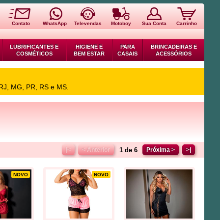
Contato
WhatsApp
Televendas
Motoboy
Sua Conta
Carrinho
LUBRIFICANTES E
HIGIENE E
PARA
BRINCADEIRAS E
COSMÉTICOS
BEM ESTAR
CASAIS
ACESSÓRIOS
 RJ, MG, PR, RS e MS.
1 de 6
|<
< Anterior
Próxima >
>|
NOVO
NOVO