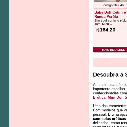
código 260646
Baby Doll Cetim e
Renda Peróla
Short doll curtinho e blu
Tam. M ou G.
164,20
R$
MAIS DETALHES
Descubra a 
As camisolas são pe
importante escolher
confeccionadas com 
Erótica
,
Mini Doll 
Uma das característi
Com modelos que var
pessoal. É uma opçã
camisolas eróticas
delicados, como ren