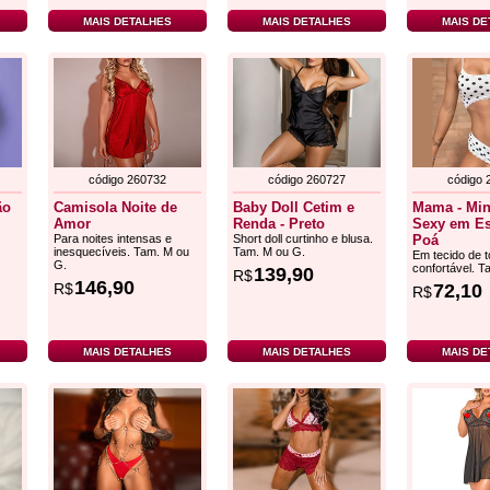
MAIS DETALHES
MAIS DETALHES
MAIS DE
código 260732
código 260727
código 
ão
Camisola Noite de
Baby Doll Cetim e
Mama - Min
Amor
Renda - Preto
Sexy em E
Para noites intensas e
Short doll curtinho e blusa.
Poá
inesquecíveis. Tam. M ou
Tam. M ou G.
Em tecido de 
G.
confortável. T
139,90
R$
146,90
72,10
R$
R$
MAIS DETALHES
MAIS DETALHES
MAIS DE