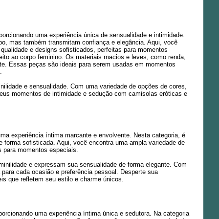
oporcionando uma experiência única de sensualidade e intimidade.
rpo, mas também transmitam confiança e elegância. Aqui, você
qualidade e designs sofisticados, perfeitas para momentos
feito ao corpo feminino. Os materiais macios e leves, como renda,
nte. Essas peças são ideais para serem usadas em momentos
.
eminilidade e sensualidade. Com uma variedade de opções de cores,
e seus momentos de intimidade e sedução com camisolas eróticas e
uma experiência íntima marcante e envolvente. Nesta categoria, é
e forma sofisticada. Aqui, você encontra uma ampla variedade de
as para momentos especiais.
feminilidade e expressam sua sensualidade de forma elegante. Com
a para cada ocasião e preferência pessoal. Desperte sua
s que refletem seu estilo e charme únicos.
porcionando uma experiência íntima única e sedutora. Na categoria