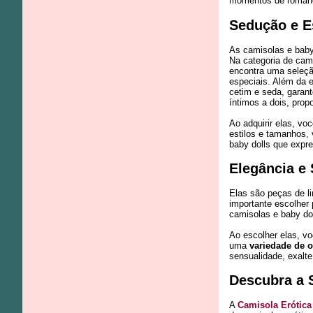
momentos de romanc
Sedução e E
As camisolas e baby
Na categoria de cam
encontra uma seleçã
especiais. Além da e
cetim e seda, gara
íntimos a dois, pro
Ao adquirir elas, vo
estilos e tamanhos,
baby dolls que expr
Elegância e
Elas são peças de l
importante escolher
camisolas e baby d
Ao escolher elas, vo
uma
variedade de 
sensualidade, exalt
Descubra a 
A
Camisola Erótica