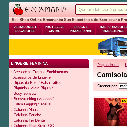
Sex Shop Online Erosmania: Sua Experiência de Bem-estar e Pra
VIBRADORES E
PRÓTESES E
PLUGS E
MASTURBADORE
SUGADORES
CINTAS
PRAZER ANAL
MASCULINOS
LINGERIE FEMININA
Página Inicial
›
L
› Acessórios Trans e Enchimentos
Camisola
› Acessórios de Lingerie
› Bijoux de Pele / Falsa Tattoo
Ordenar por:
› Biquínis / Micro Biquinis
› Body Sensual
› Bodystocking (Macacão)
NO
› Calça Legging Sensual
› Calcinha Aberta
› Calcinha Fetiche
› Calcinha Fio Dental
› Calcinha Plus Size - GG