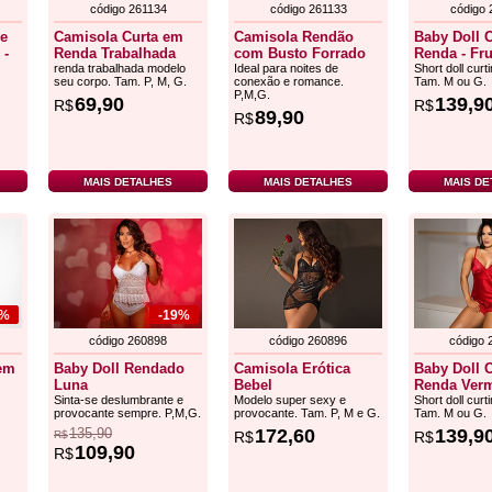
código 261134
código 261133
código 
 e
Camisola Curta em
Camisola Rendão
Baby Doll 
 -
Renda Trabalhada
com Busto Forrado
Renda - Fru
renda trabalhada modelo
Ideal para noites de
Short doll curt
seu corpo. Tam. P, M, G.
conexão e romance.
Tam. M ou G.
P,M,G.
69,90
139,9
R$
R$
89,90
R$
MAIS DETALHES
MAIS DETALHES
MAIS DE
2%
-19%
código 260898
código 260896
código 
 em
Baby Doll Rendado
Camisola Erótica
Baby Doll 
Luna
Bebel
Renda Ver
Sinta-se deslumbrante e
Modelo super sexy e
Short doll curt
provocante sempre. P,M,G.
provocante. Tam. P, M e G.
Tam. M ou G.
135,90
172,60
139,9
R$
R$
R$
109,90
R$