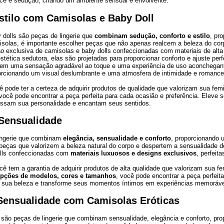
e e sedução, criando um ambiente sensual e envolvente.
stilo com Camisolas e Baby Doll
 dolls são peças de lingerie que
combinam sedução, conforto e estilo
, pr
isolas, é importante escolher peças que não apenas realcem a beleza do co
o exclusiva de camisolas e baby dolls confeccionadas com materiais de alta 
stética sedutora, elas são projetadas para proporcionar conforto e ajuste per
ntem uma sensação agradável ao toque e uma experiência de uso aconchega
porcionando um visual deslumbrante e uma atmosfera de intimidade e romance
cê pode ter a certeza de adquirir produtos de qualidade que valorizam sua f
 você pode encontrar a peça perfeita para cada ocasião e preferência. Elev
essam sua personalidade e encantam seus sentidos.
 Sensualidade
ingerie que combinam
elegância, sensualidade e conforto
, proporcionando 
 peças que valorizem a beleza natural do corpo e despertem a sensualidade d
olls confeccionadas com
materiais luxuosos e designs exclusivos
, perfeit
cê tem a garantia de adquirir produtos de alta qualidade que valorizam sua 
opções de modelos, cores e tamanhos
, você pode encontrar a peça perfeit
e sua beleza e transforme seus momentos íntimos em experiências memorávei
Sensualidade com Camisolas Eróticas
são peças de lingerie que combinam sensualidade, elegância e conforto, pro