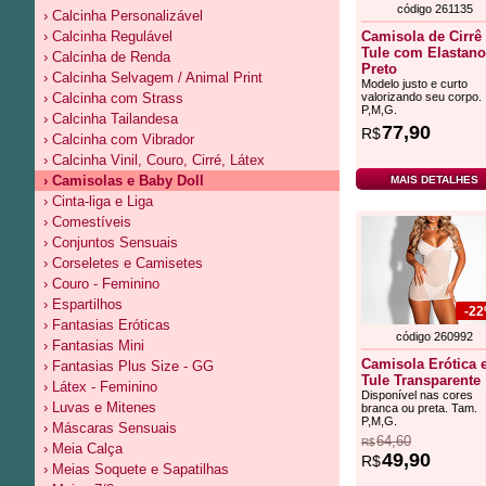
código 261135
› Calcinha Personalizável
› Calcinha Regulável
Camisola de Cirrê
Tule com Elastano
› Calcinha de Renda
Preto
› Calcinha Selvagem / Animal Print
Modelo justo e curto
› Calcinha com Strass
valorizando seu corpo.
P,M,G.
› Calcinha Tailandesa
77,90
R$
› Calcinha com Vibrador
› Calcinha Vinil, Couro, Cirré, Látex
› Camisolas e Baby Doll
MAIS DETALHES
› Cinta-liga e Liga
› Comestíveis
› Conjuntos Sensuais
› Corseletes e Camisetes
› Couro - Feminino
› Espartilhos
-2
› Fantasias Eróticas
código 260992
› Fantasias Mini
Camisola Erótica
› Fantasias Plus Size - GG
Tule Transparente
› Látex - Feminino
Disponível nas cores
› Luvas e Mitenes
branca ou preta. Tam.
P,M,G.
› Máscaras Sensuais
64,60
R$
› Meia Calça
49,90
R$
› Meias Soquete e Sapatilhas