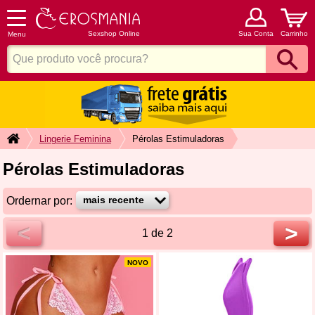
Sexshop Online
Sua Conta
Carrinho
Menu
Lingerie Feminina
Pérolas Estimuladoras
Pérolas Estimuladoras
Ordernar por:
<
>
1 de 2
NOVO