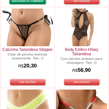
ADICIONAR AO CARRINHO
VER OPÇÕES
Calcinha Tailandesa Stripper
Body Erótico Hilary
Tailandesa
Colar de pérolas estimula
suavemente. Tam. U
Com pérolas embaixo para
massagem. Tam. U
20,30
R$
56,90
R$
VER OPÇÕES
VER OPÇÕES