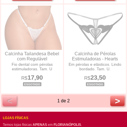
Calcinha Tailandesa Bebel
Calcinha de Pérolas
com Regulável
Estimuladoras - Hearts
Fio dental com pérolas
Em pérolas e elásticos. Lindo
estimuladoras. Tam. U
bordado. Tam. U.
17,90
23,50
R$
R$
ESGOTADO
ESGOTADO
<
>
1 de 2
LOJAS FÍSICAS
Temos lojas físicas
APENAS
em
FLORIANÓPOLIS
.