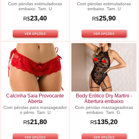
Com pérolas estimuladoras
Com pérolas estimuladoras
embaixo. Tam. U
embaixo. Tam. U
23,40
25,90
R$
R$
VER OPÇÕES
VER OPÇÕES
Calcinha Saia Provocante
Body Erótico Dry Martini -
Aberta
Abertura embaixo
Com pérolas para massageador
Com pérolas massageadoras
o pênis. Tam. U
embaixo. Tam. G.
21,80
135,20
R$
R$
VER OPÇÕES
VER OPÇÕES