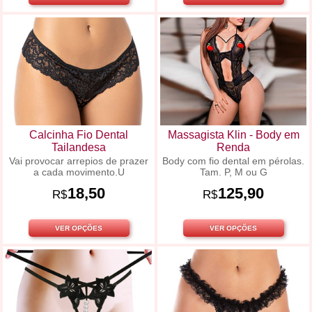
Calcinha Fio Dental
Massagista Klin - Body em
Tailandesa
Renda
Vai provocar arrepios de prazer
Body com fio dental em pérolas.
a cada movimento.U
Tam. P, M ou G
18,50
125,90
R$
R$
VER OPÇÕES
VER OPÇÕES