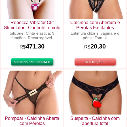
Rebecca Vibrator Clit
Calcinha com Abertura e
Stimulator - Controle remoto
Pérolas Excitantes
Silicone. Cinta elástica. 9
Estimula clitóris, vagina e o
funções. Recarregável.
pênis. Tam. U
471,30
20,30
R$
R$
ADICIONAR AO CARRINHO
VER OPÇÕES
Pompoar - Calcinha Aberta
Suspeita - Calcinha com
com Pérolas
abertura total