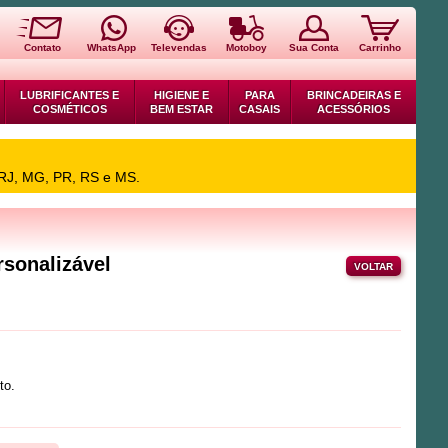
Contato
WhatsApp
Televendas
Motoboy
Sua Conta
Carrinho
LUBRIFICANTES E
HIGIENE E
PARA
BRINCADEIRAS E
COSMÉTICOS
BEM ESTAR
CASAIS
ACESSÓRIOS
 RJ, MG, PR, RS e MS.
rsonalizável
VOLTAR
to.