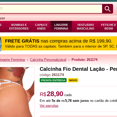
zer
S
BOMBAS E
CAPAS E
LINGERIE
VESTUÁRIO
FETICHE E
EXTENSORES
ANÉIS
FEMININA
MASCULINO
BDSM
FRETE GRÁTIS
nas compras acima de R$ 199,90.
Válido para TODAS as capitais. Também para o interior de SP, SC,
ingerie Feminina
›
Calcinha Personalizável
›
Produto: 261174
Calcinha Fio Dental Lação - Pe
código
261174
PRONTA ENTREGA
NOVO
28,90
R$
cada
Em até
5x de
5,78 sem juros
no cartão de crédi
R$
Ver parcelas