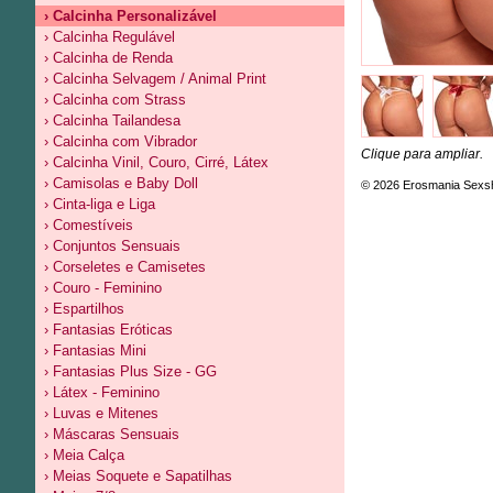
› Calcinha Personalizável
› Calcinha Regulável
› Calcinha de Renda
› Calcinha Selvagem / Animal Print
› Calcinha com Strass
› Calcinha Tailandesa
› Calcinha com Vibrador
Clique para ampliar.
› Calcinha Vinil, Couro, Cirré, Látex
› Camisolas e Baby Doll
© 2026 Erosmania Sexs
› Cinta-liga e Liga
› Comestíveis
› Conjuntos Sensuais
› Corseletes e Camisetes
› Couro - Feminino
› Espartilhos
› Fantasias Eróticas
› Fantasias Mini
› Fantasias Plus Size - GG
› Látex - Feminino
› Luvas e Mitenes
› Máscaras Sensuais
› Meia Calça
› Meias Soquete e Sapatilhas