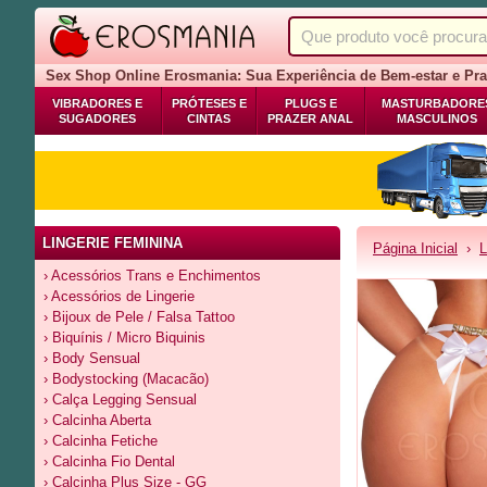
Sex Shop Online Erosmania: Sua Experiência de Bem-estar e Pra
VIBRADORES E
PRÓTESES E
PLUGS E
MASTURBADORE
SUGADORES
CINTAS
PRAZER ANAL
MASCULINOS
LINGERIE FEMININA
Página Inicial
›
L
› Acessórios Trans e Enchimentos
› Acessórios de Lingerie
› Bijoux de Pele / Falsa Tattoo
› Biquínis / Micro Biquinis
› Body Sensual
› Bodystocking (Macacão)
› Calça Legging Sensual
› Calcinha Aberta
› Calcinha Fetiche
› Calcinha Fio Dental
› Calcinha Plus Size - GG