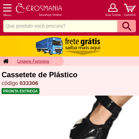
Sexshop Online
Sua Conta
Carrinho
Menu
Lingerie Feminina
Cassetete de Plástico
código
033306
PRONTA ENTREGA