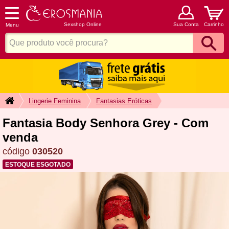
Sexshop Online
Sua Conta
Carrinho
Menu
Lingerie Feminina
Fantasias Eróticas
Fantasia Body Senhora Grey - Com
venda
código
030520
ESTOQUE ESGOTADO