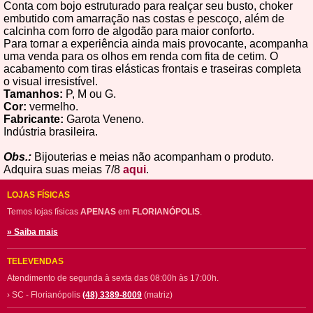
Conta com bojo estruturado para realçar seu busto, choker
embutido com amarração nas costas e pescoço, além de
calcinha com forro de algodão para maior conforto.
Para tornar a experiência ainda mais provocante, acompanha
uma venda para os olhos em renda com fita de cetim. O
acabamento com tiras elásticas frontais e traseiras completa
o visual irresistível.
Tamanhos:
P, M ou G.
Cor:
vermelho.
Fabricante:
Garota Veneno.
Indústria brasileira.
Obs.:
Bijouterias e meias não acompanham o produto.
Adquira suas meias 7/8
aqui
.
LOJAS FÍSICAS
Temos lojas físicas
APENAS
em
FLORIANÓPOLIS
.
» Saiba mais
TELEVENDAS
Atendimento de segunda à sexta das 08:00h às 17:00h.
› SC - Florianópolis
(48) 3389-8009
(matriz)