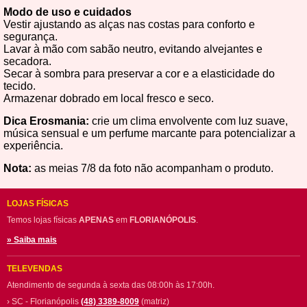
Modo de uso e cuidados
Vestir ajustando as alças nas costas para conforto e
segurança.
Lavar à mão com sabão neutro, evitando alvejantes e
secadora.
Secar à sombra para preservar a cor e a elasticidade do
tecido.
Armazenar dobrado em local fresco e seco.
Dica Erosmania:
crie um clima envolvente com luz suave,
música sensual e um perfume marcante para potencializar a
experiência.
Nota:
as meias 7/8 da foto não acompanham o produto.
LOJAS FÍSICAS
Temos lojas físicas
APENAS
em
FLORIANÓPOLIS
.
» Saiba mais
TELEVENDAS
Atendimento de segunda à sexta das 08:00h às 17:00h.
› SC - Florianópolis
(48) 3389-8009
(matriz)