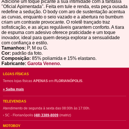
Adicione um toque picante à sua intimidade com a fantasia
"Oficial Apimentada". Feita em tule e renda, esta peça ousada
redefine a sedução. O body com aro de sustentação acentua
as curvas, enquanto o seio vazado e a abertura no bumbum
criam um contraste provocante. O roletê trançado traz
sofisticação, e as alças reguláveis garantem conforto. A tiara
de espuma com adesivo oferece praticidade e um toque
inovador, ideal para quem deseja explorar a sensualidade
com confiança e estilo.
Tamanhos:
P, M ou G.
Cor:
padrão da foto.
Composição:
85% poliamida e 15% elastano.
Fabricante:
Garota Veneno
.
LOJAS FÍSICAS
Temos lojas físicas
APENAS
em
FLORIANÓPOLIS
.
» Saiba mais
TELEVENDAS
Atendimento de segunda à sexta das 08:00h às 17:00h.
› SC - Florianópolis
(48) 3389-8009
(matriz)
MOTOBOY