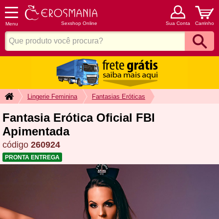
Sexshop Online
Sua Conta
Carrinho
Menu
Lingerie Feminina
Fantasias Eróticas
Fantasia Erótica Oficial FBI
Apimentada
código
260924
PRONTA ENTREGA