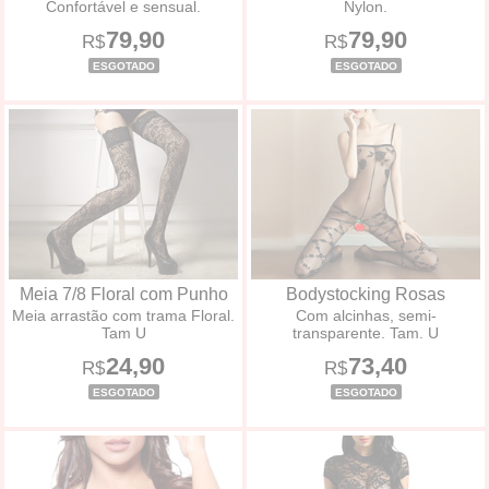
Confortável e sensual.
Nylon.
79,90
79,90
R$
R$
ESGOTADO
ESGOTADO
Meia 7/8 Floral com Punho
Bodystocking Rosas
Meia arrastão com trama Floral.
Com alcinhas, semi-
Tam U
transparente. Tam. U
24,90
73,40
R$
R$
ESGOTADO
ESGOTADO