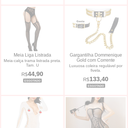
Meia Liga Listrada
Gargantilha Dommenique
Gold com Corrente
Meia-calça trama listrada preta.
Tam. U
Luxuosa coleira regulável por
fivela.
44,90
R$
133,40
R$
ESGOTADO
ESGOTADO