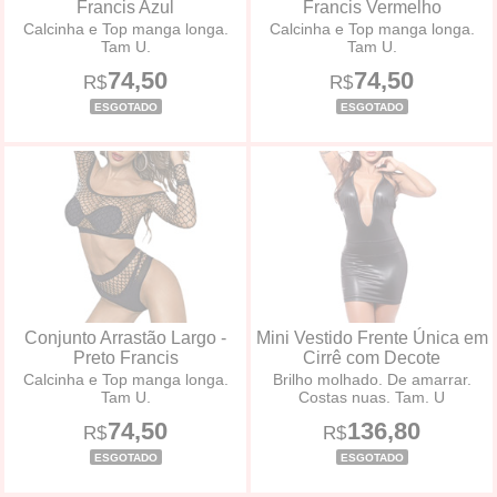
Francis Azul
Francis Vermelho
Calcinha e Top manga longa.
Calcinha e Top manga longa.
Tam U.
Tam U.
74,50
74,50
R$
R$
ESGOTADO
ESGOTADO
Conjunto Arrastão Largo -
Mini Vestido Frente Única em
Preto Francis
Cirrê com Decote
Calcinha e Top manga longa.
Brilho molhado. De amarrar.
Tam U.
Costas nuas. Tam. U
74,50
136,80
R$
R$
ESGOTADO
ESGOTADO