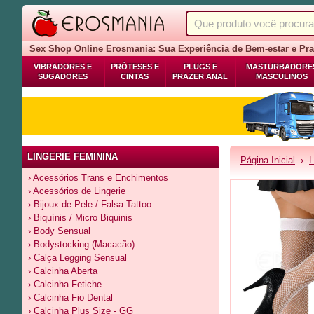
Sex Shop Online Erosmania: Sua Experiência de Bem-estar e Pra
VIBRADORES E
PRÓTESES E
PLUGS E
MASTURBADORE
SUGADORES
CINTAS
PRAZER ANAL
MASCULINOS
LINGERIE FEMININA
Página Inicial
›
L
› Acessórios Trans e Enchimentos
› Acessórios de Lingerie
› Bijoux de Pele / Falsa Tattoo
› Biquínis / Micro Biquinis
› Body Sensual
› Bodystocking (Macacão)
› Calça Legging Sensual
› Calcinha Aberta
› Calcinha Fetiche
› Calcinha Fio Dental
› Calcinha Plus Size - GG