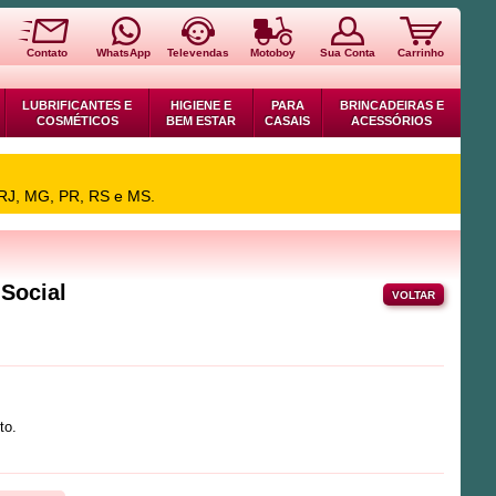
Contato
WhatsApp
Televendas
Motoboy
Sua Conta
Carrinho
LUBRIFICANTES E
HIGIENE E
PARA
BRINCADEIRAS E
COSMÉTICOS
BEM ESTAR
CASAIS
ACESSÓRIOS
 RJ, MG, PR, RS e MS.
Social
VOLTAR
to.