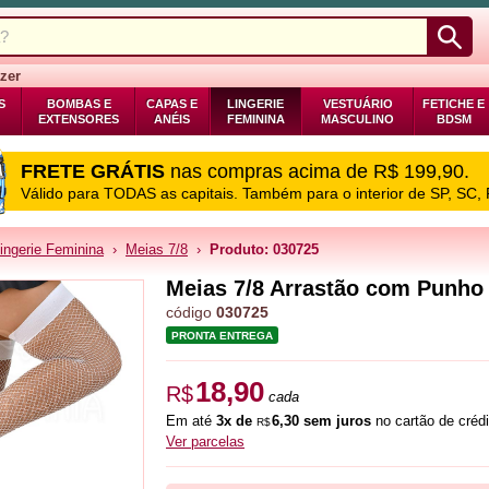
zer
S
BOMBAS E
CAPAS E
LINGERIE
VESTUÁRIO
FETICHE E
EXTENSORES
ANÉIS
FEMININA
MASCULINO
BDSM
FRETE GRÁTIS
nas compras acima de R$ 199,90.
Válido para TODAS as capitais. Também para o interior de SP, SC,
ingerie Feminina
›
Meias 7/8
›
Produto: 030725
Meias 7/8 Arrastão com Punho 
código
030725
PRONTA ENTREGA
18,90
R$
cada
Em até
3x de
6,30 sem juros
no cartão de crédi
R$
Ver parcelas