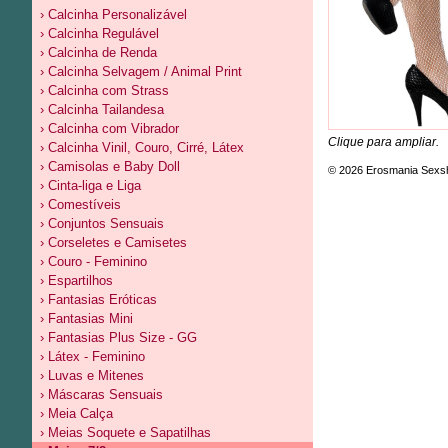
› Calcinha Personalizável
› Calcinha Regulável
› Calcinha de Renda
› Calcinha Selvagem / Animal Print
› Calcinha com Strass
› Calcinha Tailandesa
› Calcinha com Vibrador
Clique para ampliar.
› Calcinha Vinil, Couro, Cirré, Látex
› Camisolas e Baby Doll
© 2026 Erosmania Sexs
› Cinta-liga e Liga
› Comestíveis
› Conjuntos Sensuais
› Corseletes e Camisetes
› Couro - Feminino
› Espartilhos
› Fantasias Eróticas
› Fantasias Mini
› Fantasias Plus Size - GG
› Látex - Feminino
› Luvas e Mitenes
› Máscaras Sensuais
› Meia Calça
› Meias Soquete e Sapatilhas