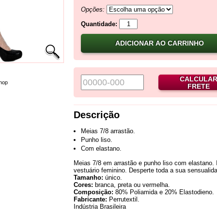
Opções:
Quantidade:
ADICIONAR AO CARRINHO
CALCULA
hop
FRETE
Descrição
Meias 7/8 arrastão.
Punho liso.
Com elastano.
Meias 7/8 em arrastão e punho liso com elastano. I
vestuário feminino. Desperte toda a sua sensualid
Tamanho:
único.
Cores:
branca, preta ou vermelha.
Composição:
80% Poliamida e 20% Elastodieno.
Fabricante:
Perrutextil.
Indústria Brasileira