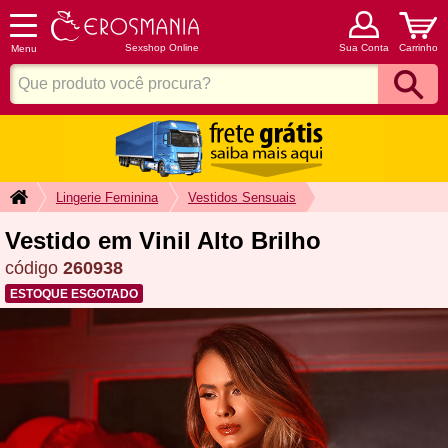
Sexshop Online
Sua Conta
Carrinho
Menu
Lingerie Feminina
Vestidos Sensuais
Vestido em Vinil Alto Brilho
código
260938
ESTOQUE ESGOTADO