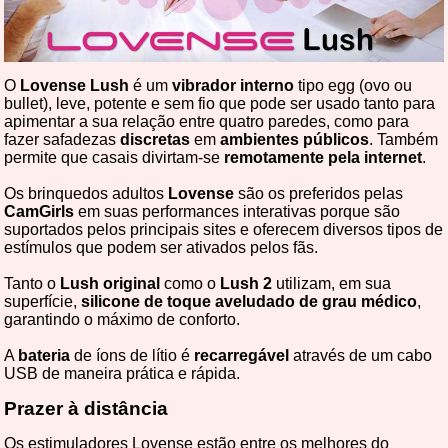
O
Lovense Lush
é um
vibrador interno
tipo egg (ovo ou
bullet), leve, potente e sem fio que pode ser usado tanto para
apimentar a sua relação entre quatro paredes, como para
fazer safadezas
discretas
em
ambientes públicos
. Também
permite que casais divirtam-se
remotamente pela internet
.
Os brinquedos adultos
Lovense
são os preferidos pelas
CamGirls
em suas performances interativas porque são
suportados pelos principais sites e oferecem diversos tipos de
estímulos que podem ser ativados pelos fãs.
Tanto o
Lush original
como o
Lush 2
utilizam, em sua
superfície,
silicone de toque aveludado de grau médico
,
garantindo o máximo de conforto.
A
bateria
de íons de lítio é
recarregável
através de um cabo
USB de maneira prática e rápida.
Prazer à distância
Os estimuladores Lovense estão entre os melhores do