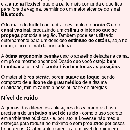
e a
antena flexível
, que é a parte mais comprida e que fica
para fora da vagina, permitindo um maior alcance do sinal
Bluetooth
.
O formato do
bullet
concentra o estímulo no
ponto G
e no
canal vaginal
, produzindo um
estímulo intenso que se
propaga
por toda a região. Também pode ser utilizado
externamente para um delicioso
estímulo do clitóris
, seja no
começo ou no final da brincadeira.
A
ótima ergonomia
permite usar o aparelho deitada na cama,
em pé ou mesmo andando! Desde que você esteja
bem
lubrificada
, o Lush é
confortável em todas as posições
.
O material é
resistente
, porém
suave ao toque
, sendo
composto de
silicone de grau médico
de altíssima
qualidade, minimizando a possibilidade de alergias.
Nível de ruído
Algumas das diferentes aplicações dos vibradores Lush
precisam de um
baixo nível de ruído
- como o uso secreto
em ambientes públicos - e, por isto, a Lovense não mediu
esforços para reduzir ao máximo o som produzido por esses
brinquedos. O fabricante especifica um nível de ruído em