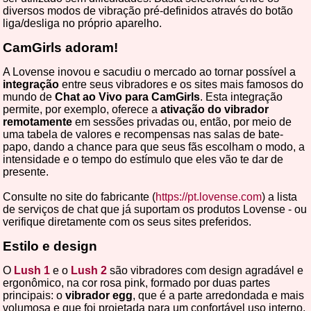
diversos modos de vibração pré-definidos através do botão
liga/desliga no próprio aparelho.
CamGirls adoram!
A Lovense inovou e sacudiu o mercado ao tornar possível a
integração
entre seus vibradores e os sites mais famosos do
mundo de
Chat ao Vivo para CamGirls
. Esta integração
permite, por exemplo, oferece a
ativação do vibrador
remotamente
em sessões privadas ou, então, por meio de
uma tabela de valores e recompensas nas salas de bate-
papo, dando a chance para que seus fãs escolham o modo, a
intensidade e o tempo do estímulo que eles vão te dar de
presente.
Consulte no site do fabricante (
https://pt.lovense.com
) a lista
de serviços de chat que já suportam os produtos Lovense - ou
verifique diretamente com os seus sites preferidos.
Estilo e design
O
Lush 1
e o
Lush 2
são vibradores com design agradável e
ergonômico, na cor rosa pink, formado por duas partes
principais: o
vibrador egg
, que é a parte arredondada e mais
volumosa e que foi projetada para um confortável uso interno,