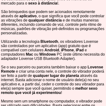
mercado para o
sexo à distância
!.
São brinquedos que podem ser acionados remotamente
através de
aplicativo
, o que significa que você pode controlar
as vibrações de
qualquer distância
e de muitas maneiras
diferentes, incluindo comando de voz, controle pelo ritmo de
músicas, padrões de vibração pré-definidos ou programações
personalizadas.
Utilizando a tecnologia
Bluetooth
, os vibradores Lovense
são controlados por um aplicativo (app) gratuito que é
compatível com celulares
Android
,
iPhone
,
iPad
e
computadores
Mac
ou
Windows
PC (este último necessita do
adaptador Lovense USB Bluetooth Adapter).
Se o seu parceiro ou parceira também baixar o app
Lovense
Remote
e criar uma conta nele, o controle do vibrador poderá
ser feito a partir de
qualquer lugar do planeta
através da
internet. Basta adicionar o nome de usuário dele(a) no seu
aplicativo e, a partir daí, ceder o controle do seu vibrador para
ele(a) sempre que você quiser, permitindo o
melhor sexo
remoto que você já experimentou
!
Mesmo sem um smartphone ou computador, o vibrador pode
ser utilizado sem dificuldades. Basta selecionar entre os