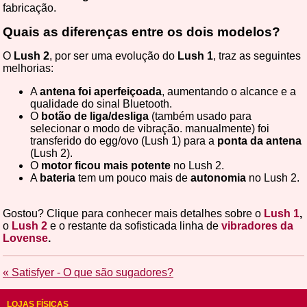
fabricação.
Quais as diferenças entre os dois modelos?
O
Lush 2
, por ser uma evolução do
Lush 1
, traz as seguintes
melhorias:
A
antena foi aperfeiçoada
, aumentando o alcance e a
qualidade do sinal Bluetooth.
O
botão de liga/desliga
(também usado para
selecionar o modo de vibração. manualmente) foi
transferido do egg/ovo (Lush 1) para a
ponta da antena
(Lush 2).
O
motor ficou mais potente
no Lush 2.
A
bateria
tem um pouco mais de
autonomia
no Lush 2.
Gostou? Clique para conhecer mais detalhes sobre o
Lush 1
,
o
Lush 2
e o restante da sofisticada linha de
vibradores da
Lovense
.
« Satisfyer - O que são sugadores?
LOJAS FÍSICAS